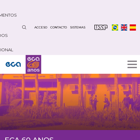
Pasar
al
MENTOS
contenido
principal
ACCESO
CONTACTO
SISTEMAS
DOS
CIONAL
ECA 60 ANOS