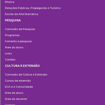
Música
Relações Públicas, Propaganda e Turismo
Visita monitorada à ECA
Escola de Arte Dramática
PESQUISA
📅 25 de agosto
Pesquisa
Comissão de Pesquisa
Programas
Fomento à pesquisa
Seminário Comunicação e
Área do aluno
Artes - Diálogos com a
Links
China nos 60 anos da ECA
Contato
📅 27 e 28 de agosto
CULTURA E EXTENSÃO
Cultura
Comissão de Cultura e Extensão
e
Cursos de extensão
Extensão
ECA e a Comunidade
Exposição de livros de
Área de aluno
pintura chinesa
Área do docente