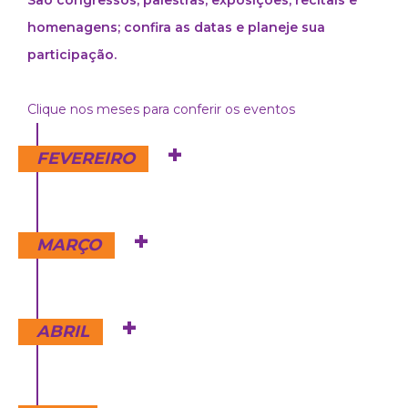
homenagens; confira as datas e planeje sua
participação.
Clique nos meses para conferir os eventos
FEVEREIRO
SenseTrends 2026
MARÇO
📅 3 de fevereiro
Global Media Monitoring
ABRIL
Project (GMMP) 2025 –
XIV Congresso da
Apresentação de
Associação Internacional
Resultados