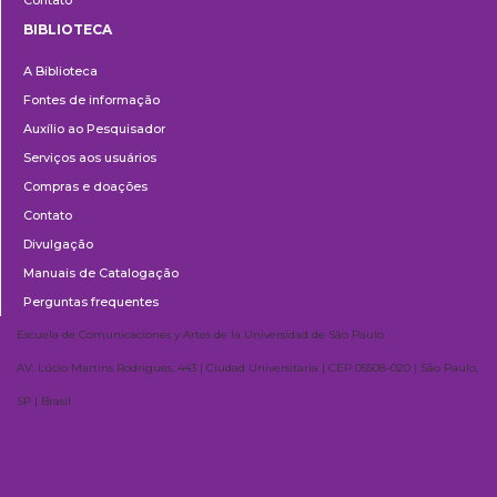
Contato
BIBLIOTECA
Biblioteca
ECA Data Sprint – Eleições
A Biblioteca
2026
Fontes de informação
Auxílio ao Pesquisador
📅 27 de agosto
Serviços aos usuários
Compras e doações
Contato
Divulgação
Manuais de Catalogação
Perguntas frequentes
Escuela de Comunicaciones y Artes de la Universidad de São Paulo
AV. Lúcio Martins Rodrigues, 443 | Ciudad Universitaria | CEP 05508-020 | São Paulo,
SP | Brasil