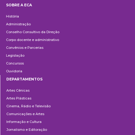
📅 30 de junho
SOBRE A ECA
📅 18 a 21 de agosto
Institucional
História
Administração
Conselho Consultivo da Direção
Laboratório do Semestre:
OCAM e a Escola de Ópera
Corpo docente e administrativo
exposição de trabalhos de
da ECA apresentam: Dido
Convênios e Parcerias
estudantes de Artes
e Eneias, em formato de
Legislação
Visuais
concerto
Concursos
📅 22 de agosto
Ouvidoria
DEPARTAMENTOS
Departamentos
Prêmio ECA 60 anos
Artes Cênicas
FZDZ Gênero na ECA
Artes Plásticas
(Fazendo e Desfazendo
Cinema, Rádio e Televisão
Gênero)
Comunicações e Artes
Informação e Cultura
📅 24 a 28 de agosto
Jornalismo e Editoração