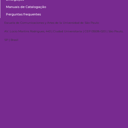
Manuais de Catalogação
Perguntas frequentes
Escuela de Comunicaciones y Artes de la Universidad de São Paulo
AV. Lúcio Martins Rodrigues, 443 | Ciudad Universitaria | CEP 05508-020 | São Paulo,
SP | Brasil