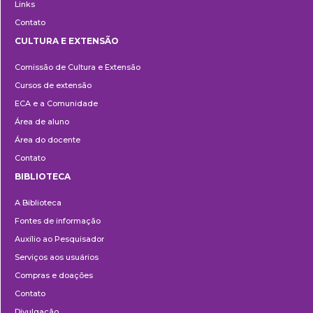
Links
Contato
CULTURA E EXTENSÃO
Cultura
Comissão de Cultura e Extensão
e
Cursos de extensão
Extensão
ECA e a Comunidade
Área de aluno
Área do docente
Contato
BIBLIOTECA
Biblioteca
A Biblioteca
Fontes de informação
Auxílio ao Pesquisador
Serviços aos usuários
Compras e doações
Contato
Divulgação