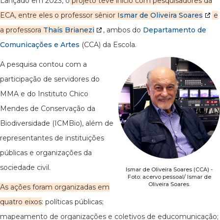
Lançado em 2023, o
projeto teve início com pesquisadores da
ECA, entre eles o professor sênior
Ismar de Oliveira Soares
e
a professora
Thaís Brianezi
, ambos do
Departamento de
Comunicações e Artes
(CCA) da Escola.
A pesquisa contou com a
participação de servidores do
MMA e do Instituto Chico
Mendes de Conservação da
Biodiversidade (ICMBio), além de
representantes de instituições
públicas e organizações da
sociedade civil.
Ismar de Oliveira Soares (CCA) -
Foto: acervo pessoal/ Ismar de
Oliveira Soares.
As ações foram organizadas em
quatro eixos
: políticas públicas;
mapeamento de organizações e coletivos de educomunicação;