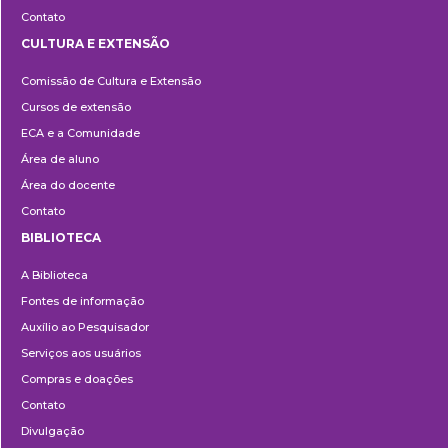
Contato
CULTURA E EXTENSÃO
Cultura
Comissão de Cultura e Extensão
e
Cursos de extensão
Extensão
ECA e a Comunidade
Área de aluno
Área do docente
Contato
BIBLIOTECA
Biblioteca
A Biblioteca
Fontes de informação
Auxílio ao Pesquisador
Serviços aos usuários
Compras e doações
Contato
Divulgação