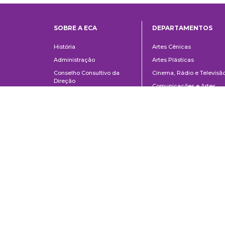
SOBRE A ECA
DEPARTAMENTOS
Institucional
Departame
História
Artes Cênicas
Administração
Artes Plásticas
Conselho Consultivo da
Cinema, Rádio e Televisã
Direção
Comunicações e Artes
Corpo docente e
Informação e Cultura
administrativo
Jornalismo e Editoração
Convênios e Parcerias
Música
Legislação
Relações Públicas,
Concursos
Propaganda e Turismo
Ouvidoria
Escola de Arte Dramática
Escuela de Comunicaciones y Artes de la Universidad de São Paulo
AV. Lúcio Martins Rodrigues, 443 | Ciudad Universitaria | CEP 05508-02