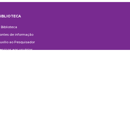
IBLIOTECA
iblioteca
 Biblioteca
ontes de informação
uxílio ao Pesquisador
erviços aos usuários
ompras e doações
ontato
ivulgação
anuais de Catalogação
erguntas frequentes