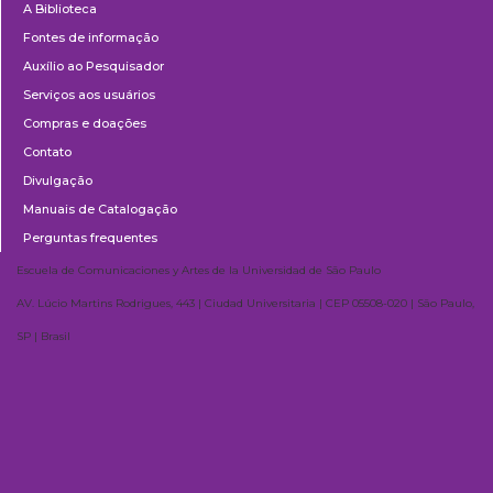
A Biblioteca
Fontes de informação
Auxílio ao Pesquisador
Serviços aos usuários
Compras e doações
Contato
Divulgação
Manuais de Catalogação
Perguntas frequentes
Escuela de Comunicaciones y Artes de la Universidad de São Paulo
AV. Lúcio Martins Rodrigues, 443 | Ciudad Universitaria | CEP 05508-020 | São Paulo,
SP | Brasil