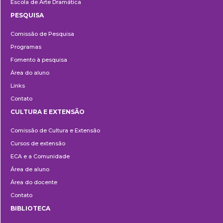
Escola de Arte Dramática
PESQUISA
Pesquisa
Comissão de Pesquisa
Programas
Fomento à pesquisa
Área do aluno
Links
Contato
CULTURA E EXTENSÃO
Cultura
Comissão de Cultura e Extensão
e
Cursos de extensão
Extensão
ECA e a Comunidade
Área de aluno
Área do docente
Contato
BIBLIOTECA
Biblioteca