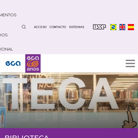
Pasar
al
MENTOS
contenido
principal
ACCESO
CONTACTO
SISTEMAS
DOS
CIONAL
BIBLIOTECA