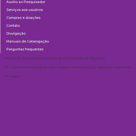
Auxílio ao Pesquisador
Serviços aos usuários
Compras e doações
Contato
Divulgação
Manuais de Catalogação
Perguntas frequentes
Escuela de Comunicaciones y Artes de la Universidad de São Paulo
AV. Lúcio Martins Rodrigues, 443 | Ciudad Universitaria | CEP 05508-020 | São Paulo,
SP | Brasil