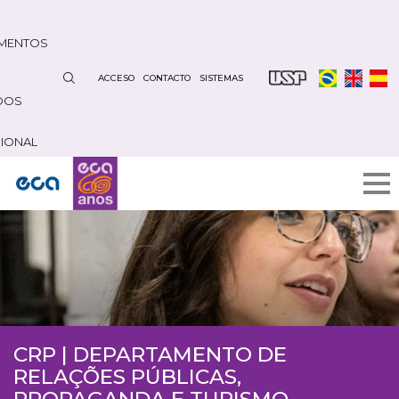
Pasar
al
MENTOS
contenido
principal
ACCESO
CONTACTO
SISTEMAS
DOS
CIONAL
CRP | DEPARTAMENTO DE
RELAÇÕES PÚBLICAS,
PROPAGANDA E TURISMO