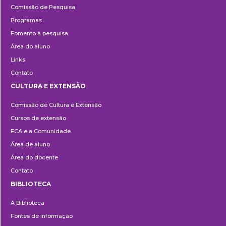
Comissão de Pesquisa
Programas
Fomento à pesquisa
Área do aluno
Links
Contato
CULTURA E EXTENSÃO
Cultura
Comissão de Cultura e Extensão
e
Cursos de extensão
Extensão
ECA e a Comunidade
Área de aluno
Área do docente
Contato
BIBLIOTECA
Biblioteca
A Biblioteca
Fontes de informação