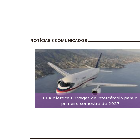
Paginación
NOTÍCIAS E COMUNICADOS
ECA oferece 87 vagas de intercâmbio para o
primeiro semestre de 2027