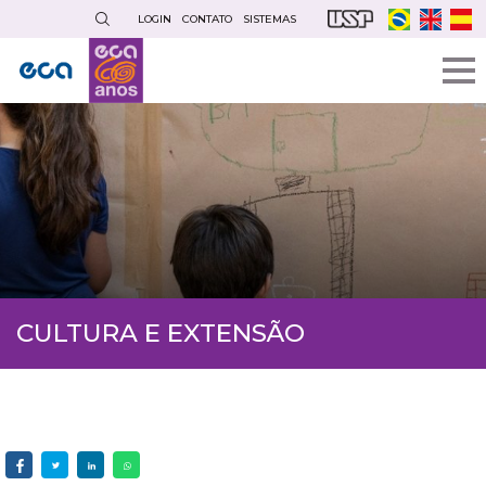
Pular
LOGIN
CONTATO
SISTEMAS
para
o
conteúdo
principal
CULTURA E EXTENSÃO