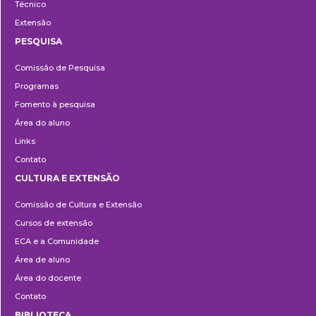
Técnico
Extensão
PESQUISA
Pesquisa
Comissão de Pesquisa
Programas
Fomento à pesquisa
Área do aluno
Links
Contato
CULTURA E EXTENSÃO
Cultura
Comissão de Cultura e Extensão
e
Cursos de extensão
Extensão
ECA e a Comunidade
Área de aluno
Área do docente
Contato
BIBLIOTECA