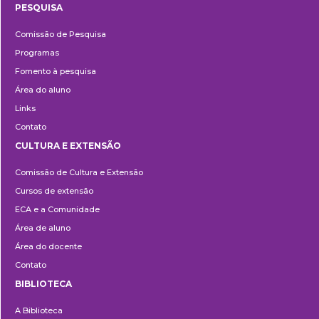
PESQUISA
Pesquisa
Comissão de Pesquisa
Programas
Fomento à pesquisa
Área do aluno
Links
Contato
CULTURA E EXTENSÃO
Cultura
Comissão de Cultura e Extensão
e
Cursos de extensão
Extensão
ECA e a Comunidade
Área de aluno
Área do docente
Contato
BIBLIOTECA
Biblioteca
A Biblioteca