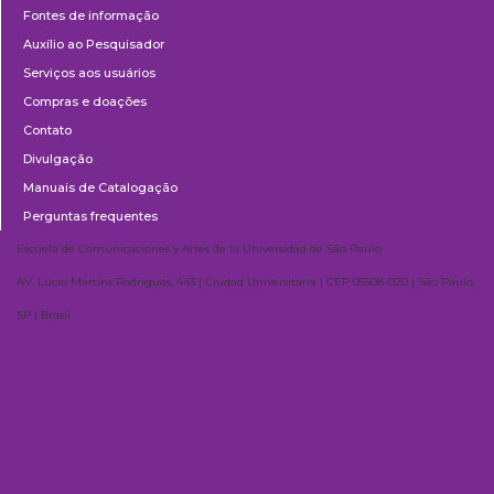
Fontes de informação
Auxílio ao Pesquisador
Serviços aos usuários
Compras e doações
Contato
Divulgação
Manuais de Catalogação
Perguntas frequentes
Escuela de Comunicaciones y Artes de la Universidad de São Paulo
AV. Lúcio Martins Rodrigues, 443 | Ciudad Universitaria | CEP 05508-020 | São Paulo,
SP | Brasil