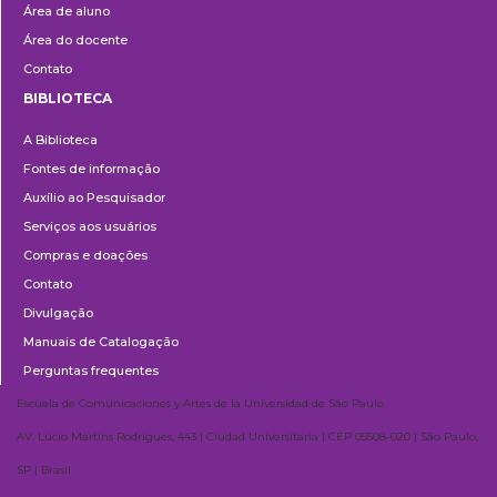
Área de aluno
Área do docente
Contato
BIBLIOTECA
Biblioteca
A Biblioteca
Fontes de informação
Auxílio ao Pesquisador
Serviços aos usuários
Compras e doações
Contato
Divulgação
Manuais de Catalogação
Perguntas frequentes
Escuela de Comunicaciones y Artes de la Universidad de São Paulo
AV. Lúcio Martins Rodrigues, 443 | Ciudad Universitaria | CEP 05508-020 | São Paulo,
SP | Brasil