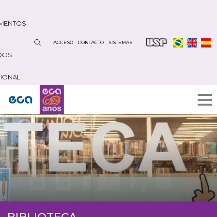
Pasar
al
MENTOS
contenido
principal
ACCESO
CONTACTO
SISTEMAS
DOS
CIONAL
BIBLIOTECA