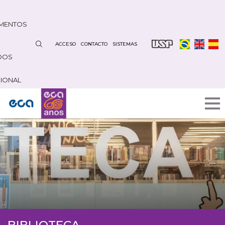
Pasar
al
MENTOS
contenido
principal
ACCESO
CONTACTO
SISTEMAS
DOS
CIONAL
BIBLIOTECA