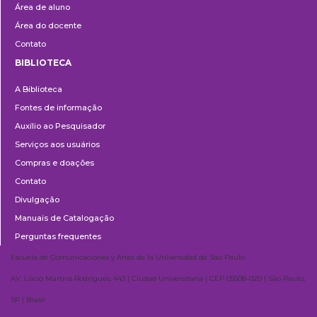
Área de aluno
Área do docente
Contato
BIBLIOTECA
Biblioteca
A Biblioteca
Fontes de informação
Auxílio ao Pesquisador
Serviços aos usuários
Compras e doações
Contato
Divulgação
Manuais de Catalogação
Perguntas frequentes
Escuela de Comunicaciones y Artes de la Universidad de São Paulo
AV. Lúcio Martins Rodrigues, 443 | Ciudad Universitaria | CEP 05508-020 | São Paulo,
SP | Brasil