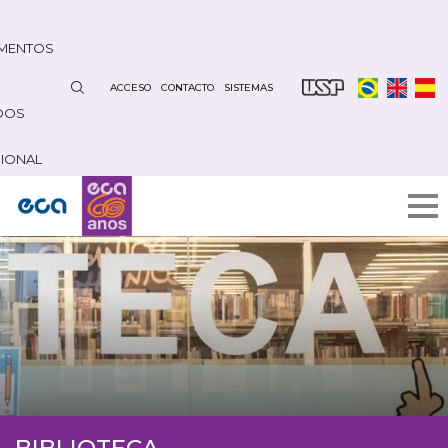
Pasar
al
MENTOS
contenido
principal
ACCESO
CONTACTO
SISTEMAS
DOS
CIONAL
BIBLIOTECA