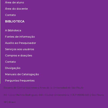
Área de aluno
Área do docente
Contato
BIBLIOTECA
Biblioteca
A Biblioteca
Fontes de informação
Auxílio ao Pesquisador
Serviços aos usuários
Compras e doações
Contato
Divulgação
Manuais de Catalogação
Perguntas frequentes
Escuela de Comunicaciones y Artes de la Universidad de São Paulo
AV. Lúcio Martins Rodrigues, 443 | Ciudad Universitaria | CEP 05508-020 | São Paulo,
SP | Brasil