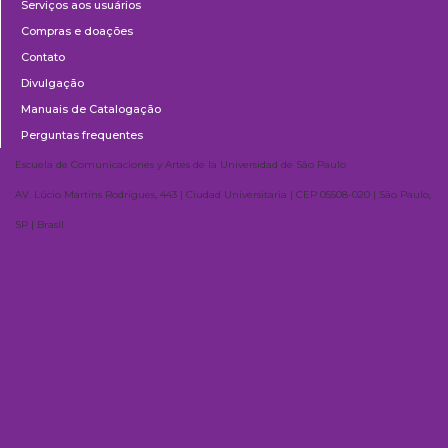
Serviços aos usuários
Compras e doações
Contato
Divulgação
Manuais de Catalogação
Perguntas frequentes
Escuela de Comunicaciones y Artes de la Universidad de São Paulo
AV. Lúcio Martins Rodrigues, 443 | Ciudad Universitaria | CEP 05508-020 | São Paulo,
SP | Brasil