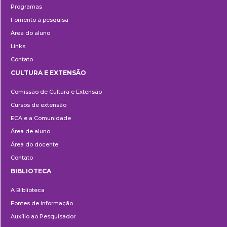
Programas
Fomento à pesquisa
Área do aluno
Links
Contato
CULTURA E EXTENSÃO
Cultura
Comissão de Cultura e Extensão
e
Cursos de extensão
Extensão
ECA e a Comunidade
Área de aluno
Área do docente
Contato
BIBLIOTECA
Biblioteca
A Biblioteca
Fontes de informação
Auxílio ao Pesquisador