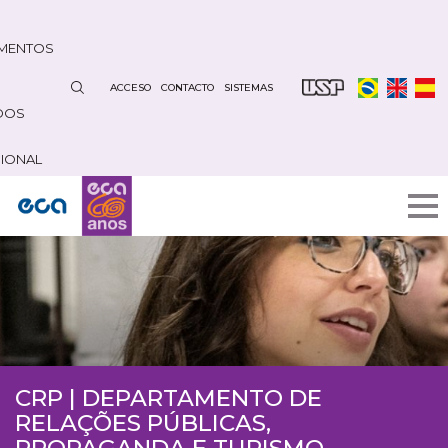
Pasar
al
MENTOS
contenido
principal
ACCESO
CONTACTO
SISTEMAS
DOS
CIONAL
CRP | DEPARTAMENTO DE
RELAÇÕES PÚBLICAS,
PROPAGANDA E TURISMO