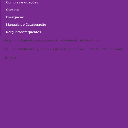
Compras e doações
Contato
Divulgação
Manuais de Catalogação
Perguntas frequentes
Escuela de Comunicaciones y Artes de la Universidad de São Paulo
AV. Lúcio Martins Rodrigues, 443 | Ciudad Universitaria | CEP 05508-020 | São Paulo,
SP | Brasil