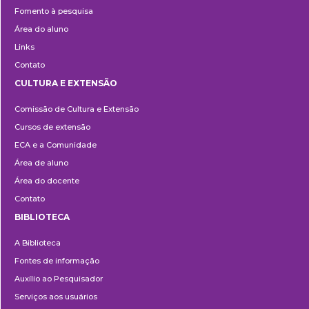
Fomento à pesquisa
Área do aluno
Links
Contato
CULTURA E EXTENSÃO
Cultura
Comissão de Cultura e Extensão
e
Cursos de extensão
Extensão
ECA e a Comunidade
Área de aluno
Área do docente
Contato
BIBLIOTECA
Biblioteca
A Biblioteca
Fontes de informação
Auxílio ao Pesquisador
Serviços aos usuários