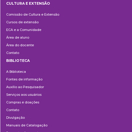
CULTURA E EXTENSÃO
Cultura
Comissão de Cultura e Extensão
e
Cursos de extensão
Extensão
ECA e a Comunidade
Área de aluno
Área do docente
Contato
BIBLIOTECA
Biblioteca
A Biblioteca
Fontes de informação
Auxílio ao Pesquisador
Serviços aos usuários
Compras e doações
Contato
Divulgação
Manuais de Catalogação