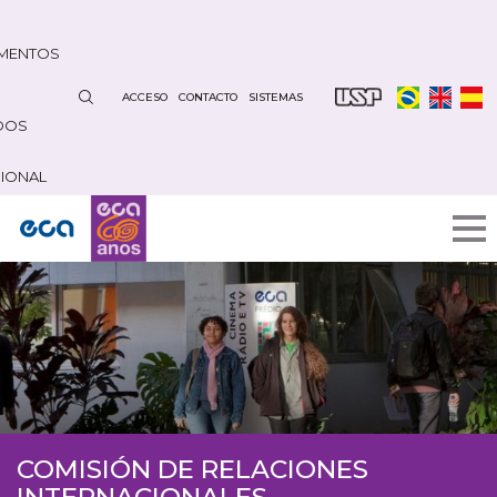
Pasar
al
MENTOS
contenido
principal
ACCESO
CONTACTO
SISTEMAS
DOS
CIONAL
COMISIÓN DE RELACIONES
INTERNACIONALES