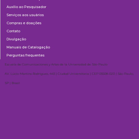
Auxílio ao Pesquisador
Serviços aos usuários
Compras e doações
Contato
Divulgação
Manuais de Catalogação
Perguntas frequentes
Escuela de Comunicaciones y Artes de la Universidad de São Paulo
AV. Lúcio Martins Rodrigues, 443 | Ciudad Universitaria | CEP 05508-020 | São Paulo,
SP | Brasil