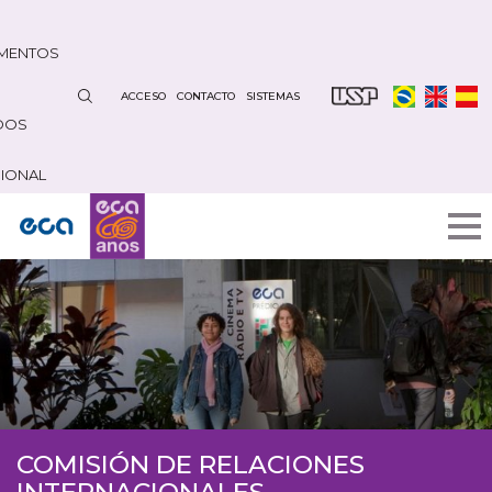
Pasar
al
MENTOS
contenido
principal
ACCESO
CONTACTO
SISTEMAS
DOS
CIONAL
COMISIÓN DE RELACIONES
INTERNACIONALES