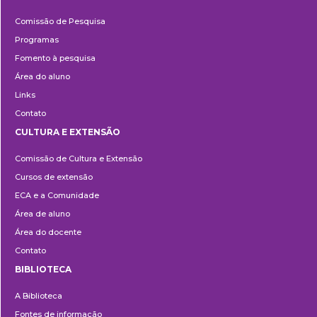
Pesquisa
Comissão de Pesquisa
Programas
Fomento à pesquisa
Área do aluno
Links
Contato
CULTURA E EXTENSÃO
Cultura
Comissão de Cultura e Extensão
e
Cursos de extensão
Extensão
ECA e a Comunidade
Área de aluno
Área do docente
Contato
BIBLIOTECA
Biblioteca
A Biblioteca
Fontes de informação