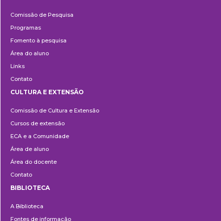
Pesquisa
Comissão de Pesquisa
Programas
Fomento à pesquisa
Área do aluno
Links
Contato
CULTURA E EXTENSÃO
Cultura
Comissão de Cultura e Extensão
e
Cursos de extensão
Extensão
ECA e a Comunidade
Área de aluno
Área do docente
Contato
BIBLIOTECA
Biblioteca
A Biblioteca
Fontes de informação