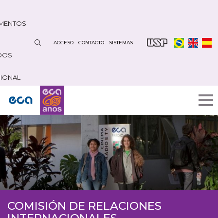
Pasar
al
MENTOS
contenido
principal
ACCESO
CONTACTO
SISTEMAS
DOS
CIONAL
COMISIÓN DE RELACIONES
INTERNACIONALES