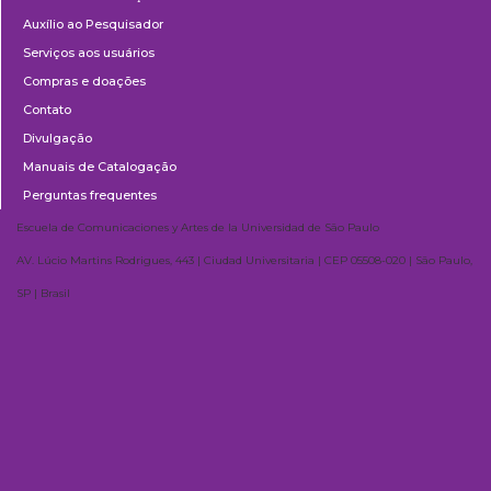
Auxílio ao Pesquisador
Serviços aos usuários
Compras e doações
Contato
Divulgação
Manuais de Catalogação
Perguntas frequentes
Escuela de Comunicaciones y Artes de la Universidad de São Paulo
AV. Lúcio Martins Rodrigues, 443 | Ciudad Universitaria | CEP 05508-020 | São Paulo,
SP | Brasil