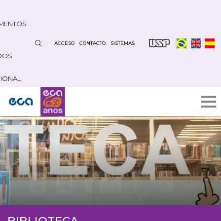
Pasar
al
MENTOS
contenido
principal
ACCESO
CONTACTO
SISTEMAS
DOS
CIONAL
BIBLIOTECA