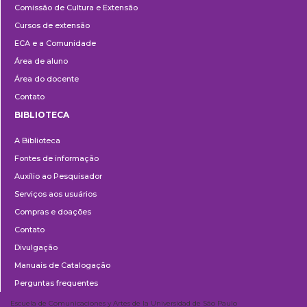
Comissão de Cultura e Extensão
e
Cursos de extensão
Extensão
ECA e a Comunidade
Área de aluno
Área do docente
Contato
BIBLIOTECA
Biblioteca
A Biblioteca
Fontes de informação
Auxílio ao Pesquisador
Serviços aos usuários
Compras e doações
Contato
Divulgação
Manuais de Catalogação
Perguntas frequentes
Escuela de Comunicaciones y Artes de la Universidad de São Paulo