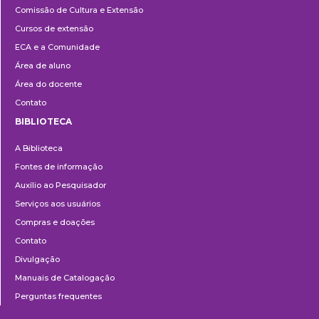
Comissão de Cultura e Extensão
e
Cursos de extensão
Extensão
ECA e a Comunidade
Área de aluno
Área do docente
Contato
BIBLIOTECA
Biblioteca
A Biblioteca
Fontes de informação
Auxílio ao Pesquisador
Serviços aos usuários
Compras e doações
Contato
Divulgação
Manuais de Catalogação
Perguntas frequentes