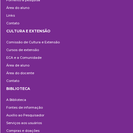
Fomento à pesquisa
Área do aluno
Links
Contato
CULTURA E EXTENSÃO
Cultura
Comissão de Cultura e Extensão
e
Cursos de extensão
Extensão
ECA e a Comunidade
Área de aluno
Área do docente
Contato
BIBLIOTECA
Biblioteca
A Biblioteca
Fontes de informação
Auxílio ao Pesquisador
Serviços aos usuários
Compras e doações