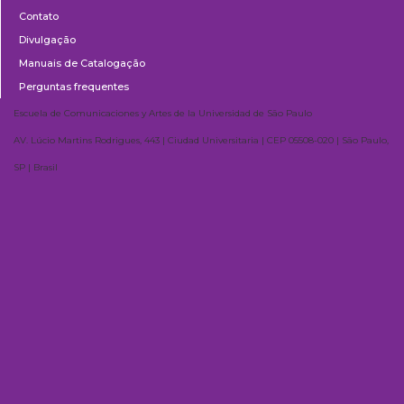
Contato
Divulgação
Manuais de Catalogação
Perguntas frequentes
Escuela de Comunicaciones y Artes de la Universidad de São Paulo
AV. Lúcio Martins Rodrigues, 443 | Ciudad Universitaria | CEP 05508-020 | São Paulo,
SP | Brasil