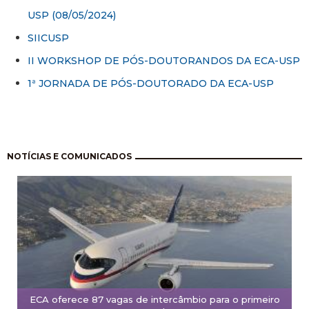
USP (08/05/2024)
SIICUSP
II WORKSHOP DE PÓS-DOUTORANDOS DA ECA-USP
1ª JORNADA DE PÓS-DOUTORADO DA ECA-USP
Paginación
NOTÍCIAS E COMUNICADOS
ECA oferece 87 vagas de intercâmbio para o primeiro