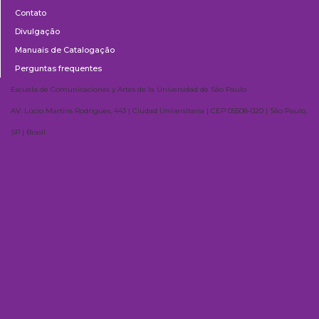
Contato
Divulgação
Manuais de Catalogação
Perguntas frequentes
Escuela de Comunicaciones y Artes de la Universidad de São Paulo
AV. Lúcio Martins Rodrigues, 443 | Ciudad Universitaria | CEP 05508-020 | São Paulo,
SP | Brasil