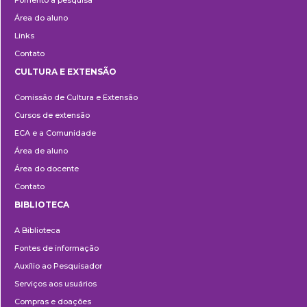
Fomento à pesquisa
Área do aluno
Links
Contato
CULTURA E EXTENSÃO
Cultura
Comissão de Cultura e Extensão
e
Cursos de extensão
Extensão
ECA e a Comunidade
Área de aluno
Área do docente
Contato
BIBLIOTECA
Biblioteca
A Biblioteca
Fontes de informação
Auxílio ao Pesquisador
Serviços aos usuários
Compras e doações