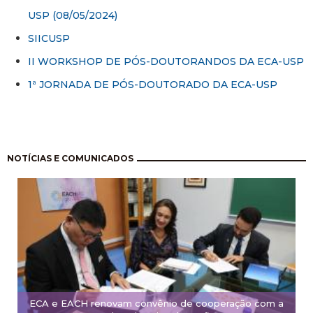
USP (08/05/2024)
SIICUSP
II WORKSHOP DE PÓS-DOUTORANDOS DA ECA-USP
1ª JORNADA DE PÓS-DOUTORADO DA ECA-USP
Paginación
NOTÍCIAS E COMUNICADOS
ECA e EACH renovam convênio de cooperação com a