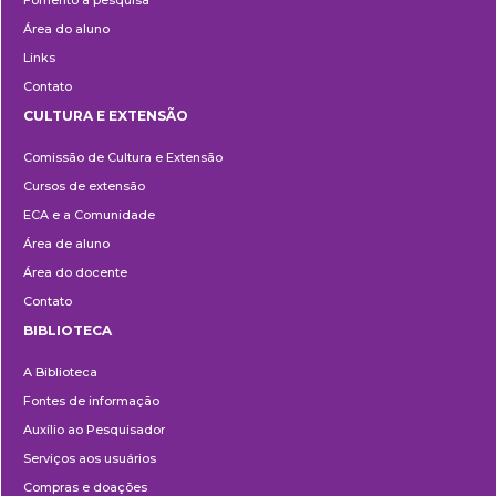
Fomento à pesquisa
Área do aluno
Links
Contato
CULTURA E EXTENSÃO
Cultura
Comissão de Cultura e Extensão
e
Cursos de extensão
Extensão
ECA e a Comunidade
Área de aluno
Área do docente
Contato
BIBLIOTECA
Biblioteca
A Biblioteca
Fontes de informação
Auxílio ao Pesquisador
Serviços aos usuários
Compras e doações