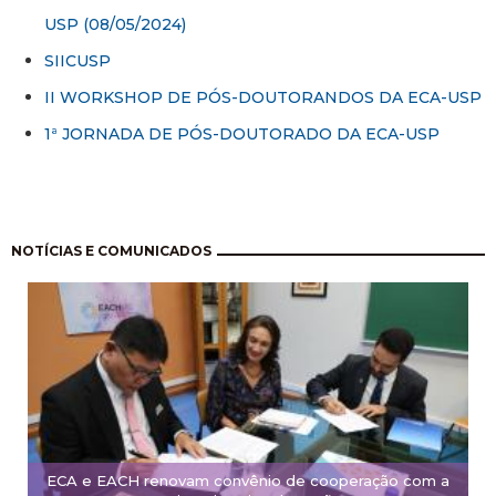
USP (08/05/2024)
SIICUSP
II WORKSHOP DE PÓS-DOUTORANDOS DA ECA-USP
1ª JORNADA DE PÓS-DOUTORADO DA ECA-USP
Paginación
NOTÍCIAS E COMUNICADOS
ECA e EACH renovam convênio de cooperação com a