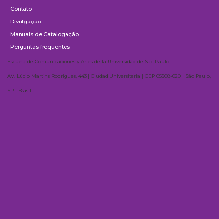
Contato
Divulgação
Manuais de Catalogação
Perguntas frequentes
Escuela de Comunicaciones y Artes de la Universidad de São Paulo
AV. Lúcio Martins Rodrigues, 443 | Ciudad Universitaria | CEP 05508-020 | São Paulo,
SP | Brasil