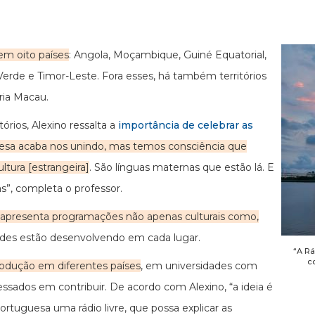
 em oito países
: Angola, Moçambique, Guiné Equatorial,
Verde e Timor-Leste. Fora esses, há também territórios
ria Macau.
tórios, Alexino ressalta a
importância de celebrar as
uesa acaba nos unindo, mas temos consciência que
ltura [estrangeira]
. São línguas maternas que estão lá. E
s”, completa o professor.
 apresenta programações não apenas culturais como,
dades estão desenvolvendo em cada lugar.
“A Rá
c
rodução em diferentes países
, em universidades com
sados em contribuir. De acordo com Alexino, “a ideia é
portuguesa uma rádio livre, que possa explicar as