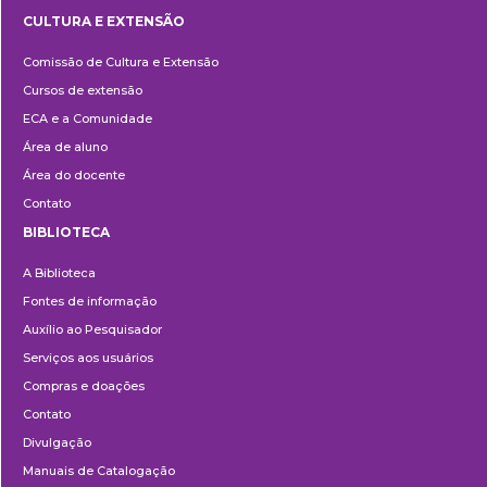
CULTURA E EXTENSÃO
Cultura
Comissão de Cultura e Extensão
e
Cursos de extensão
Extensão
ECA e a Comunidade
Área de aluno
Área do docente
Contato
BIBLIOTECA
Biblioteca
A Biblioteca
Fontes de informação
Auxílio ao Pesquisador
Serviços aos usuários
Compras e doações
Contato
Divulgação
Manuais de Catalogação