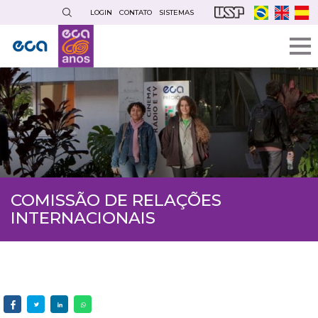
Pular
LOGIN
CONTATO
SISTEMAS
para
o
conteúdo
principal
COMISSÃO DE RELAÇÕES
INTERNACIONAIS