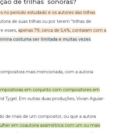
ão de trilhas sonoras?
 no período estudado e os autores das trilhas
ria de suas trilhas ou por terem “trilhas de
re esses,
apenas 79, cerca de 5,4%, contaram com a
inina costuma ser limitada e muitas vezes
a compositora mais mencionada, com a autoria
compositoras em
conjunto com compositores em
avid Tygel. Em outras duas produções, Vivian Aguiar-
ado de mais de um compositor, ou que a autora
her em coautoria assimétrica com um ou mais