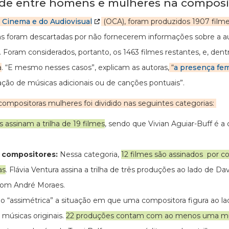
de entre homens e mulheres na composiç
o Cinema e do Audiovisual
(OCA), foram produzidos 1907 filmes
 foram descartadas por não fornecerem informações sobre a auto
Foram considerados, portanto, os 1463 filmes restantes, e, dent
a
. “E mesmo nesses casos”, explicam as autoras,
“
a presença fem
ação de músicas adicionais ou de canções pontuais”.
ompositoras mulheres foi dividido nas seguintes categorias:
 assinam a trilha de 19 filmes
, sendo que Vivian Aguiar-Buff é 
e compositores:
Nessa categoria,
12 filmes são assinados por 
as
. Flávia Ventura assina a trilha de três produções ao lado de D
 com André Moraes.
o “assimétrica” a situação em que uma compositora figura ao l
úsicas originais.
22 produções contam com ao menos uma mul