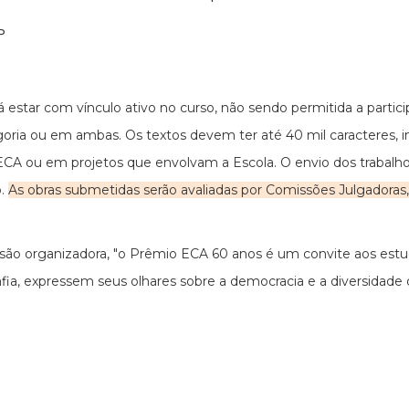
RP
 estar com vínculo ativo no curso, não sendo permitida a parti
ria ou em ambas. Os textos devem ter até 40 mil caracteres, in
ECA ou em projetos que envolvam a Escola. O envio dos trabalho
o.
As obras submetidas serão avaliadas por Comissões Julgadoras,
ssão organizadora, "o Prêmio ECA 60 anos é um convite aos estu
ia, expressem seus olhares sobre a democracia e a diversidade 