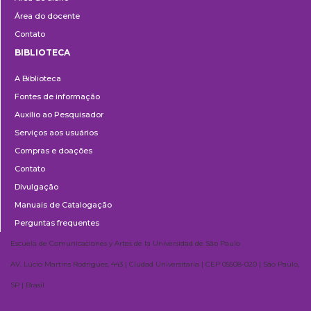
Área do docente
Contato
BIBLIOTECA
Biblioteca
A Biblioteca
Fontes de informação
Auxílio ao Pesquisador
Serviços aos usuários
Compras e doações
Contato
Divulgação
Manuais de Catalogação
Perguntas frequentes
Escuela de Comunicaciones y Artes de la Universidad de São Paulo
AV. Lúcio Martins Rodrigues, 443 | Ciudad Universitaria | CEP 05508-020 | São Paulo,
SP | Brasil