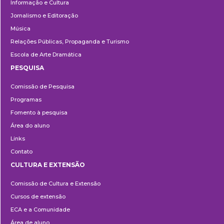
Informação e Cultura
Jornalismo e Editoração
Música
Relações Públicas, Propaganda e Turismo
Escola de Arte Dramática
PESQUISA
Pesquisa
Comissão de Pesquisa
Programas
Fomento à pesquisa
Área do aluno
Links
Contato
CULTURA E EXTENSÃO
Cultura
Comissão de Cultura e Extensão
e
Cursos de extensão
Extensão
ECA e a Comunidade
Área de aluno