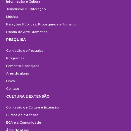
Informação e Cultura
Jornalismo e Editoração
Música
Relações Públicas, Propaganda e Turismo
Escola de Arte Dramática
PESQUISA
Pesquisa
Comissão de Pesquisa
Programas
Fomento à pesquisa
Área do aluno
Links
Contato
CULTURA E EXTENSÃO
Cultura
Comissão de Cultura e Extensão
e
Cursos de extensão
Extensão
ECA e a Comunidade
Área de aluno