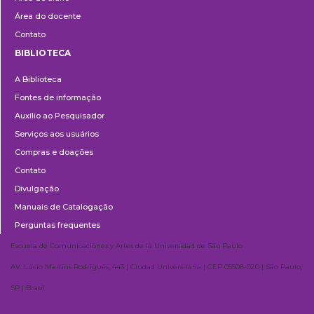
Área do docente
Contato
BIBLIOTECA
Biblioteca
A Biblioteca
Fontes de informação
Auxílio ao Pesquisador
Serviços aos usuários
Compras e doações
Contato
Divulgação
Manuais de Catalogação
Perguntas frequentes
Escuela de Comunicaciones y Artes de la Universidad de São Paulo
AV. Lúcio Martins Rodrigues, 443 | Ciudad Universitaria | CEP 05508-020 | São Paulo,
SP | Brasil