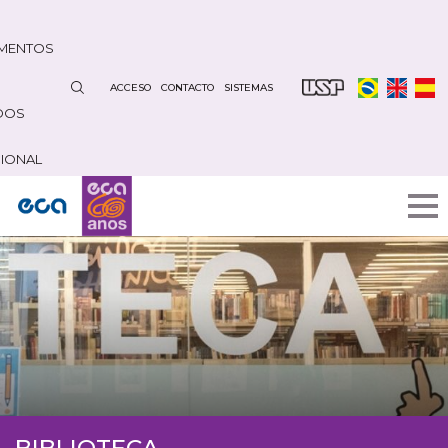
Pasar
al
MENTOS
contenido
principal
ACCESO
CONTACTO
SISTEMAS
DOS
CIONAL
BIBLIOTECA