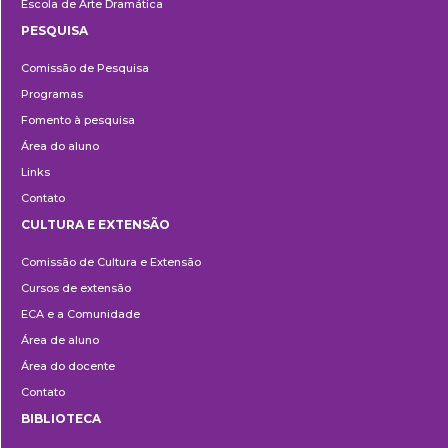
Escola de Arte Dramática
PESQUISA
Pesquisa
Comissão de Pesquisa
Programas
Fomento à pesquisa
Área do aluno
Links
Contato
CULTURA E EXTENSÃO
Cultura
Comissão de Cultura e Extensão
e
Cursos de extensão
Extensão
ECA e a Comunidade
Área de aluno
Área do docente
Contato
BIBLIOTECA
Biblioteca