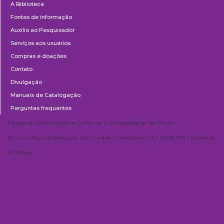
A Biblioteca
Fontes de informação
Auxílio ao Pesquisador
Serviços aos usuários
Compras e doações
Contato
Divulgação
Manuais de Catalogação
Perguntas frequentes
Escuela de Comunicaciones y Artes de la Universidad de São Paulo
AV. Lúcio Martins Rodrigues, 443 | Ciudad Universitaria | CEP 05508-020 | São Paulo,
SP | Brasil