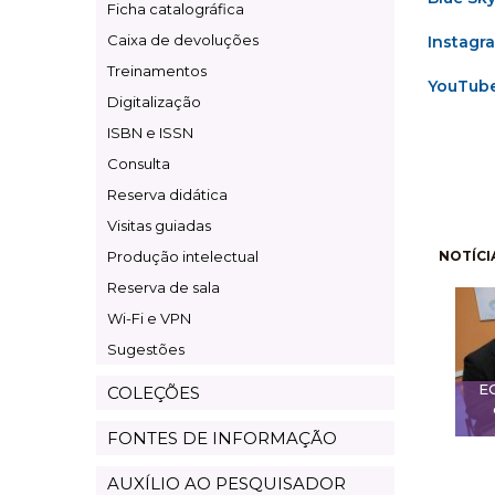
Ficha catalográfica
Caixa de devoluções
Instagr
Treinamentos
YouTub
Digitalização
ISBN e ISSN
Consulta
Reserva didática
Visitas guiadas
Pagi
Produção intelectual
NOTÍCI
Reserva de sala
Wi-Fi e VPN
Sugestões
E
COLEÇÕES
FONTES DE INFORMAÇÃO
AUXÍLIO AO PESQUISADOR