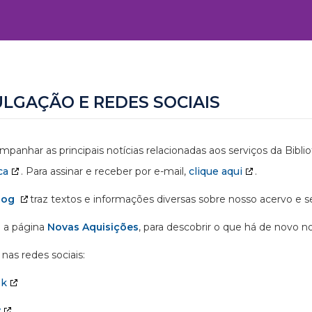
ULGAÇÃO E REDES SOCIAIS
mpanhar as principais notícias relacionadas aos serviços da Bibl
ca
. Para assinar e receber por e-mail,
clique aqui
.
log
traz textos e informações diversas sobre nosso acervo e se
 a página
Novas Aquisições
, para descobrir o que há de novo n
nas redes sociais:
ok
y