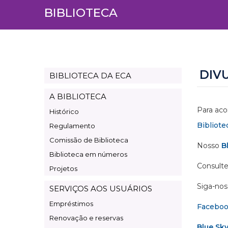
BIBLIOTECA
DIV
BIBLIOTECA DA ECA
Page
Biblioteca
A BIBLIOTECA
Para aco
Histórico
Bibliote
Regulamento
Comissão de Biblioteca
Nosso
B
Biblioteca em números
Consulte
Projetos
Siga-nos 
SERVIÇOS AOS USUÁRIOS
Empréstimos
Facebo
Renovação e reservas
Blue Sk