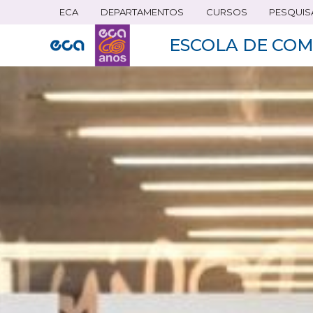
ECA
DEPARTAMENTOS
CURSOS
PESQUIS
Pular
para
ESCOLA DE COM
o
conteúdo
principal