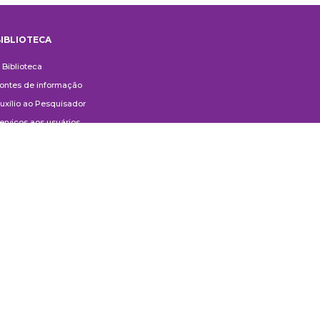
IBLIOTECA
iblioteca
 Biblioteca
ontes de informação
uxílio ao Pesquisador
erviços aos usuários
ompras e doações
ontato
ivulgação
anuais de Catalogação
erguntas frequentes