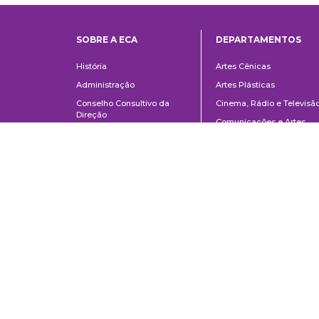
SOBRE A ECA
DEPARTAMENTOS
Institucional
Departame
História
Artes Cênicas
Administração
Artes Plásticas
Conselho Consultivo da
Cinema, Rádio e Televisã
Direção
Comunicações e Artes
Corpo docente e
Informação e Cultura
administrativo
Jornalismo e Editoração
Convênios e Parcerias
Música
Legislação
Relações Públicas,
Concursos
Propaganda e Turismo
Ouvidoria
Escola de Arte Dramática
Escuela de Comunicaciones y Artes de la Universidad de São Paulo
AV. Lúcio Martins Rodrigues, 443 | Ciudad Universitaria | CEP 05508-02