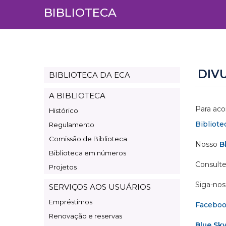
BIBLIOTECA
DIV
BIBLIOTECA DA ECA
Page
Biblioteca
A BIBLIOTECA
Para aco
Histórico
Bibliote
Regulamento
Comissão de Biblioteca
Nosso
B
Biblioteca em números
Consulte
Projetos
Siga-nos 
SERVIÇOS AOS USUÁRIOS
Empréstimos
Facebo
Renovação e reservas
Blue Sk