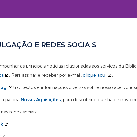
ULGAÇÃO E REDES SOCIAIS
mpanhar as principais notícias relacionadas aos serviços da Bibl
ca
. Para assinar e receber por e-mail,
clique aqui
.
log
traz textos e informações diversas sobre nosso acervo e se
 a página
Novas Aquisições
, para descobrir o que há de novo n
nas redes sociais:
ok
y