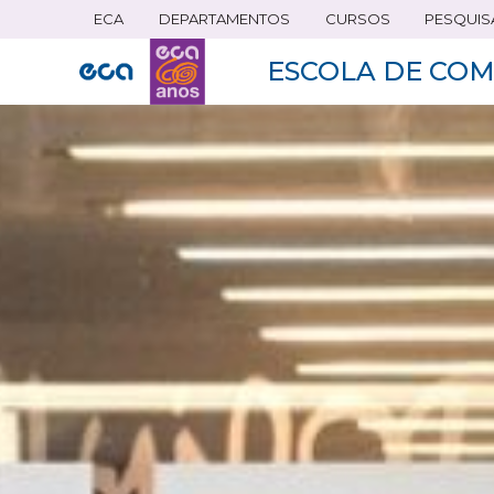
ECA
DEPARTAMENTOS
CURSOS
PESQUIS
Pular
para
ESCOLA DE COM
o
conteúdo
principal