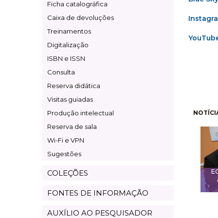
Ficha catalográfica
Caixa de devoluções
Instagr
Treinamentos
YouTub
Digitalização
ISBN e ISSN
Consulta
Reserva didática
Visitas guiadas
Pagi
Produção intelectual
NOTÍCI
Reserva de sala
Wi-Fi e VPN
Sugestões
E
COLEÇÕES
FONTES DE INFORMAÇÃO
AUXÍLIO AO PESQUISADOR