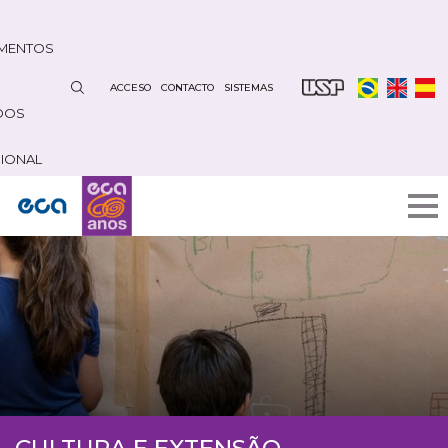
Pasar
al
MENTOS
contenido
principal
ACCESO
CONTACTO
SISTEMAS
DOS
CIONAL
CULTURA E EXTENSÃO