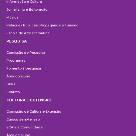
Informação e Cultura
Jornalismo e Editoração
Música
Relações Públicas, Propaganda e Turismo
Escola de Arte Dramática
PESQUISA
Pesquisa
Comissão de Pesquisa
Programas
Fomento à pesquisa
Área do aluno
Links
Contato
CULTURA E EXTENSÃO
Cultura
Comissão de Cultura e Extensão
e
Cursos de extensão
Extensão
ECA e a Comunidade
Área de aluno