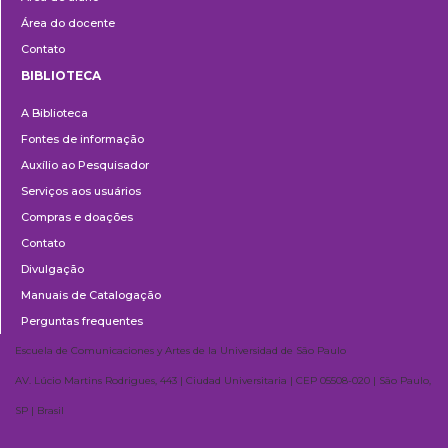
Área do docente
Contato
BIBLIOTECA
Biblioteca
A Biblioteca
Fontes de informação
Auxílio ao Pesquisador
Serviços aos usuários
Compras e doações
Contato
Divulgação
Manuais de Catalogação
Perguntas frequentes
Escuela de Comunicaciones y Artes de la Universidad de São Paulo
AV. Lúcio Martins Rodrigues, 443 | Ciudad Universitaria | CEP 05508-020 | São Paulo,
SP | Brasil