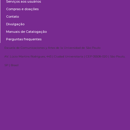
Serviços aos usuários
Compras e doações
Contato
Divulgação
Manuais de Catalogação
Perguntas frequentes
Escuela de Comunicaciones y Artes de la Universidad de São Paulo
AV. Lúcio Martins Rodrigues, 443 | Ciudad Universitaria | CEP 05508-020 | São Paulo,
SP | Brasil