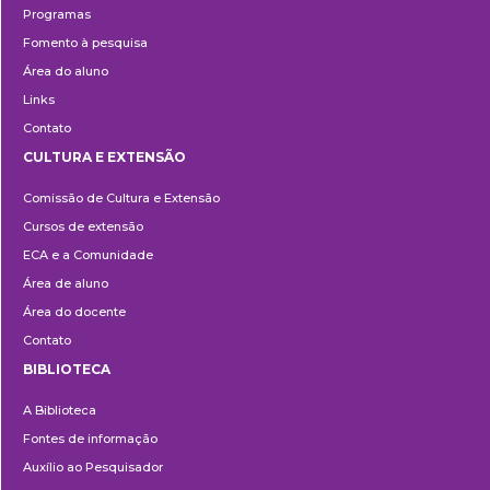
Programas
Fomento à pesquisa
Área do aluno
Links
Contato
CULTURA E EXTENSÃO
Cultura
Comissão de Cultura e Extensão
e
Cursos de extensão
Extensão
ECA e a Comunidade
Área de aluno
Área do docente
Contato
BIBLIOTECA
Biblioteca
A Biblioteca
Fontes de informação
Auxílio ao Pesquisador