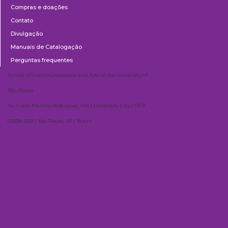
Compras e doações
Contato
Divulgação
Manuais de Catalogação
Perguntas frequentes
School of Communications and Arts of the University of
São Paulo
Av. Lúcio Martins Rodrigues, 443 | University City | CEP
05508-020 | São Paulo, SP | Brazil