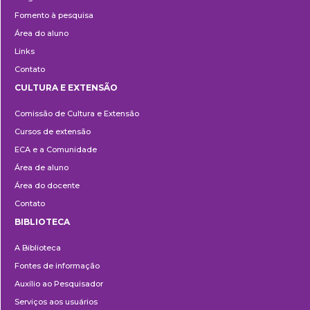
Fomento à pesquisa
Área do aluno
Links
Contato
CULTURA E EXTENSÃO
Cultura
Comissão de Cultura e Extensão
e
Cursos de extensão
Extensão
ECA e a Comunidade
Área de aluno
Área do docente
Contato
BIBLIOTECA
Biblioteca
A Biblioteca
Fontes de informação
Auxílio ao Pesquisador
Serviços aos usuários