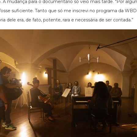
o. A mudança para o documentário só veio mais tarde. “Por algu
, fosse suficiente. Tanto que só me inscrevi no programa da WBD
ia dele era, de fato, potente, rara e necessária de ser contada.”