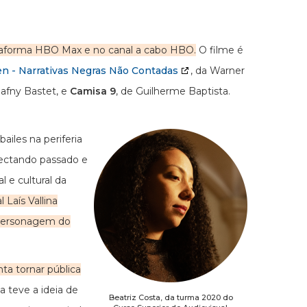
ataforma HBO Max e no canal a cabo HBO.
O filme é
en - Narrativas Negras Não Contadas
, da Warner
Dafny Bastet, e
Camisa 9
, de Guilherme Baptista.
iles na periferia
nectando passado e
 e cultural da
 Laís Vallina
e personagem do
ta tornar pública
a teve a ideia de
Beatriz Costa, da turma 2020 do