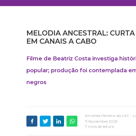
MELODIA ANCESTRAL: CURTA 
EM CANAIS A CABO
Filme de Beatriz Costa investiga hist
popular; produção foi contemplada em
negros
Amanda Ferreira, do LAC - 
11 Noviembre 2025
7 mins de leitura