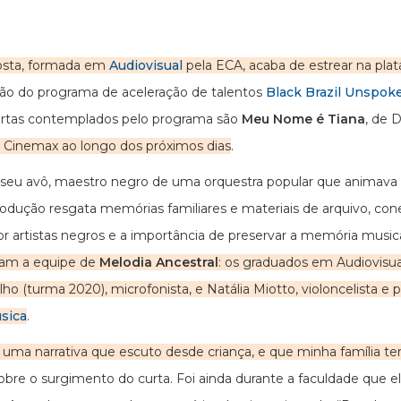
Costa, formada em
Audiovisual
pela ECA, acaba de estrear na pl
ção do programa de aceleração de talentos
Black Brazil Unspok
urtas contemplados pelo programa são
Meu Nome é Tiana
, de 
e Cinemax ao longo dos próximos dias
.
e seu avô, maestro negro de uma orquestra popular que animava ba
rodução resgata memórias familiares e materiais de arquivo, co
or artistas negros e a importância de preservar a memória musical
ram a equipe de
Melodia Ancestral
: os graduados em Audiovisual
lho (turma 2020), microfonista, e Natália Miotto, violoncelista 
sica
.
 uma narrativa que escuto desde criança, e que minha família ten
sobre o surgimento do curta. Foi ainda durante a faculdade que el