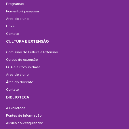
Programas
Fomento à pesquisa
Área do aluno
Links
Contato
CULTURA E EXTENSÃO
Cultura
Comissão de Cultura e Extensão
e
Cursos de extensão
Extensão
ECA e a Comunidade
Área de aluno
Área do docente
Contato
BIBLIOTECA
Biblioteca
A Biblioteca
Fontes de informação
Auxílio ao Pesquisador