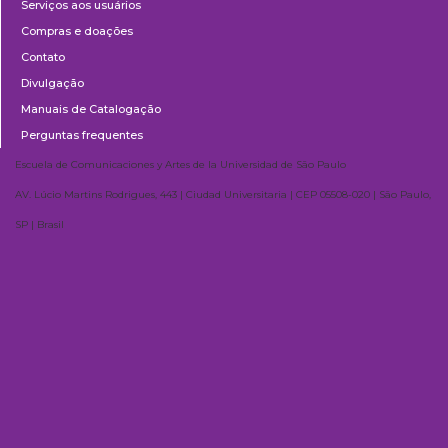
Serviços aos usuários
Compras e doações
Contato
Divulgação
Manuais de Catalogação
Perguntas frequentes
Escuela de Comunicaciones y Artes de la Universidad de São Paulo
AV. Lúcio Martins Rodrigues, 443 | Ciudad Universitaria | CEP 05508-020 | São Paulo,
SP | Brasil