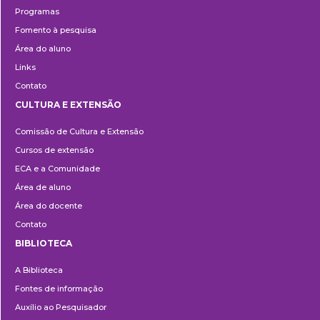
Programas
Fomento à pesquisa
Área do aluno
Links
Contato
CULTURA E EXTENSÃO
Cultura
Comissão de Cultura e Extensão
e
Cursos de extensão
Extensão
ECA e a Comunidade
Área de aluno
Área do docente
Contato
BIBLIOTECA
Biblioteca
A Biblioteca
Fontes de informação
Auxílio ao Pesquisador