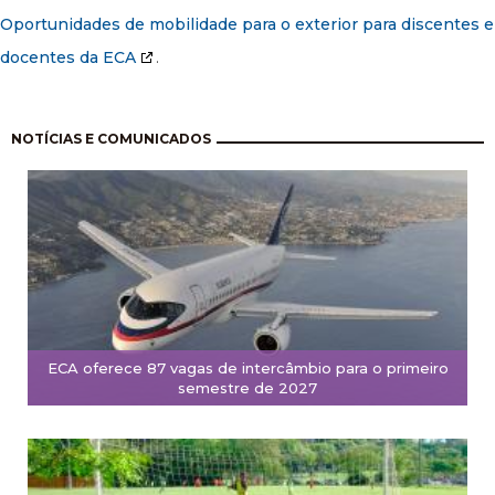
Oportunidades de mobilidade para o exterior para discentes e
docentes da ECA
.
Paginação
NOTÍCIAS E COMUNICADOS
ECA oferece 87 vagas de intercâmbio para o primeiro
semestre de 2027