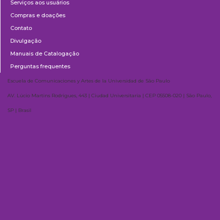
Serviços aos usuários
Compras e doações
Contato
Divulgação
Manuais de Catalogação
Perguntas frequentes
Escuela de Comunicaciones y Artes de la Universidad de São Paulo
AV. Lúcio Martins Rodrigues, 443 | Ciudad Universitaria | CEP 05508-020 | São Paulo,
SP | Brasil