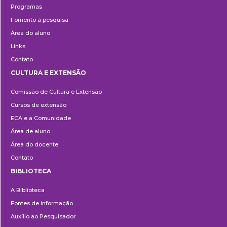
Programas
Fomento à pesquisa
Área do aluno
Links
Contato
CULTURA E EXTENSÃO
Cultura
Comissão de Cultura e Extensão
e
Cursos de extensão
Extensão
ECA e a Comunidade
Área de aluno
Área do docente
Contato
BIBLIOTECA
Biblioteca
A Biblioteca
Fontes de informação
Auxílio ao Pesquisador