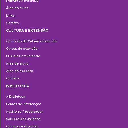
Fomento à pesquisa
Área do aluno
Links
Contato
CULTURA E EXTENSÃO
Cultura
Comissão de Cultura e Extensão
e
Cursos de extensão
Extensão
ECA e a Comunidade
Área de aluno
Área do docente
Contato
BIBLIOTECA
Biblioteca
A Biblioteca
Fontes de informação
Auxílio ao Pesquisador
Serviços aos usuários
Compras e doações