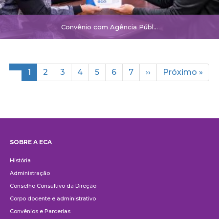
Convênio com Agência Públ...
Paginación
Página
1
Página
2
Página
3
Página
4
Página
5
Página
6
Página
7
Siguiente
››
Última
Próximo »
actual
página
página
SOBRE A ECA
Institucional
História
Administração
Conselho Consultivo da Direção
Corpo docente e administrativo
Convênios e Parcerias