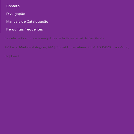
Contato
Divulgação
Manuais de Catalogação
Perguntas frequentes
Escuela de Comunicaciones y Artes de la Universidad de São Paulo
AV. Lúcio Martins Rodrigues, 443 | Ciudad Universitaria | CEP 05508-020 | São Paulo,
SP | Brasil