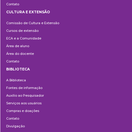
Contato
CULTURA E EXTENSÃO
Cultura
Comissão de Cultura e Extensão
e
Cursos de extensão
Extensão
ECA e a Comunidade
Área de aluno
Área do docente
Contato
BIBLIOTECA
Biblioteca
A Biblioteca
Fontes de informação
Auxílio ao Pesquisador
Serviços aos usuários
Compras e doações
Contato
Divulgação