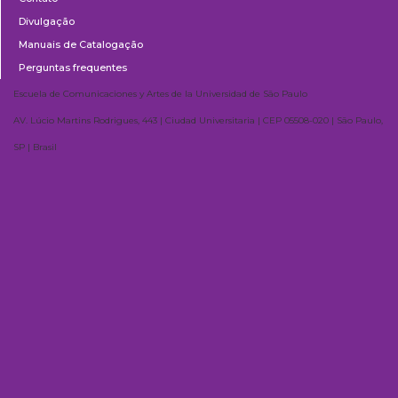
Divulgação
Manuais de Catalogação
Perguntas frequentes
Escuela de Comunicaciones y Artes de la Universidad de São Paulo
AV. Lúcio Martins Rodrigues, 443 | Ciudad Universitaria | CEP 05508-020 | São Paulo,
SP | Brasil