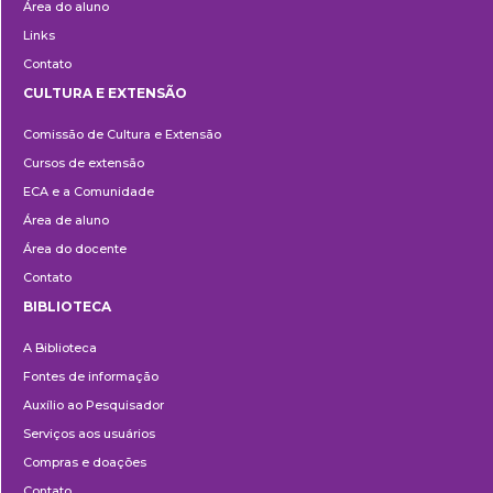
Área do aluno
Links
Contato
CULTURA E EXTENSÃO
Cultura
Comissão de Cultura e Extensão
e
Cursos de extensão
Extensão
ECA e a Comunidade
Área de aluno
Área do docente
Contato
BIBLIOTECA
Biblioteca
A Biblioteca
Fontes de informação
Auxílio ao Pesquisador
Serviços aos usuários
Compras e doações
Contato