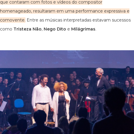
que contaram com fotos e vídeos do compositor
homenageado, resultaram em uma performance expressiva e
comovente.
Entre as músicas interpretadas estavam sucessos
como
Tristeza Não
,
Nego Dito
e
Milágrimas
.