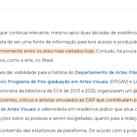
va que continua relevante, mesmo após duas décadas de existên
ta de ser uma fonte de informação para livre acesso e produzid
rmemente entre os sites mais visitados hoje.
Contudo, há pouca 
, como a arte, no Brasil.
 dar visibilidade para a história do
Departamento de Artes Plás
pelo
Programa de Pós-graduação em Artes Visuais
(PPGAV) e
L
cionária da biblioteca da ECA de 2013 a 2025, organizaram um
p
docentes, críticos e artistas vinculados ao CAP que contribuíram 
e de
Artes Visuais
e wikimedista em residência (editor que atua 
ções sobre as pessoas a serem biografadas, quanto para a redaç
a contramão das estatísticas da plataforma. De acordo com a próp