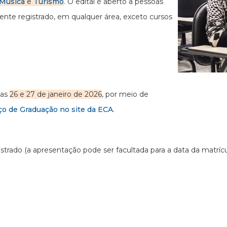
Música
e
Turismo
. O edital é aberto a pessoas
nte registrado, em qualquer área, exceto cursos
ias
26 e 27 de janeiro de 2026
, por meio de
ço de Graduação no site da ECA
.
trado (a apresentação pode ser facultada para a data da matrícul