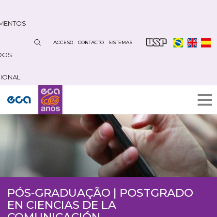
Pasar
al
MENTOS
contenido
principal
ACCESO
CONTACTO
SISTEMAS
DOS
CIONAL
Menu Pós-Graduação
PÓS-GRADUAÇÃO | POSTGRADO
EN CIENCIAS DE LA
COMUNICACIÓN