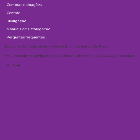
Compras e doações
Contato
Divulgação
Manuais de Catalogação
Perguntas frequentes
Escuela de Comunicaciones y Artes de la Universidad de São Paulo
AV. Lúcio Martins Rodrigues, 443 | Ciudad Universitaria | CEP 05508-020 | São Paulo,
SP | Brasil