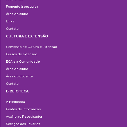
Fomento à pesquisa
Área do aluno
Links
Contato
CULTURA E EXTENSÃO
Cultura
Comissão de Cultura e Extensão
e
Cursos de extensão
Extensão
ECA e a Comunidade
Área de aluno
Área do docente
Contato
BIBLIOTECA
Biblioteca
A Biblioteca
Fontes de informação
Auxílio ao Pesquisador
Serviços aos usuários