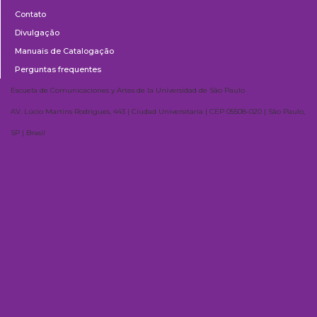
Contato
Divulgação
Manuais de Catalogação
Perguntas frequentes
Escuela de Comunicaciones y Artes de la Universidad de São Paulo
AV. Lúcio Martins Rodrigues, 443 | Ciudad Universitaria | CEP 05508-020 | São Paulo,
SP | Brasil