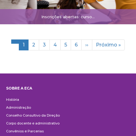
Inscrições abertas: curso...
Paginación
Página
1
Página
2
Página
3
Página
4
Página
5
Página
6
Siguiente
››
Última
Próximo »
actual
página
página
SOBRE A ECA
Institucional
História
Administração
Conselho Consultivo da Direção
Corpo docente e administrativo
Convênios e Parcerias