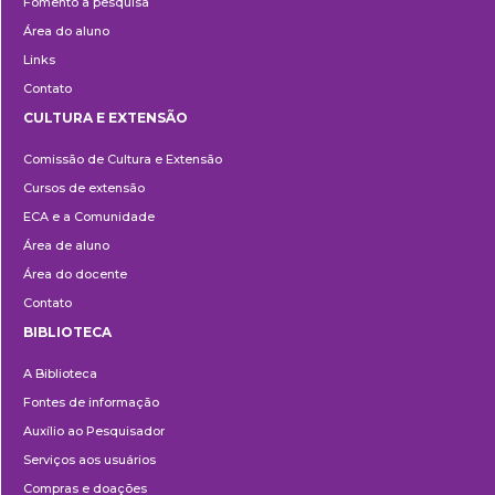
Fomento à pesquisa
Área do aluno
Links
Contato
CULTURA E EXTENSÃO
Cultura
Comissão de Cultura e Extensão
e
Cursos de extensão
Extensão
ECA e a Comunidade
Área de aluno
Área do docente
Contato
BIBLIOTECA
Biblioteca
A Biblioteca
Fontes de informação
Auxílio ao Pesquisador
Serviços aos usuários
Compras e doações