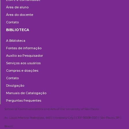
Área de aluno
Área do docente
Contato
BIBLIOTECA
Biblioteca
A Biblioteca
Fontes de informação
Auxílio ao Pesquisador
Serviços aos usuários
Compras e doações
Contato
Divulgação
Manuais de Catalogação
Perguntas frequentes
School of Communications and Arts of the University of São Paulo
Av. Lúcio Martins Rodrigues, 443 | University City | CEP 05508-020 | São Paulo, SP |
Brazil