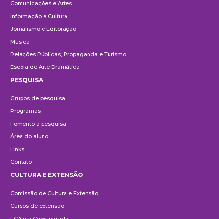
Comunicações e Artes
Informação e Cultura
Jornalismo e Editoração
Música
Relações Públicas, Propaganda e Turismo
Escola de Arte Dramática
PESQUISA
Pesquisa
Grupos de pesquisa
Programas
Fomento à pesquisa
Área do aluno
Links
Contato
CULTURA E EXTENSÃO
Cultura
Comissão de Cultura e Extensão
e
Cursos de extensão
Extensão
ECA e a Comunidade