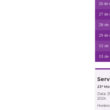
26 de
27 de
28 de
29 de
02 de
03 de
Serv
23ª Mo
Data: 
2024
Horário