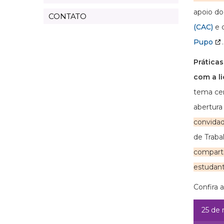
apoio d
CONTATO
(CAC)
e 
Pupo
Prática
com a l
tema ce
abertura
convida
de Traba
comparti
estudan
Confira 
25 de