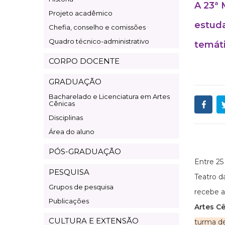
A 23ª 
Projeto acadêmico
estuda
Chefia, conselho e comissões
Quadro técnico-administrativo
temát
CORPO DOCENTE
GRADUAÇÃO
Bacharelado e Licenciatura em Artes
Cênicas
Disciplinas
Área do aluno
PÓS-GRADUAÇÃO
Entre 25
PESQUISA
Teatro d
Grupos de pesquisa
recebe 
Publicações
Artes C
CULTURA E EXTENSÃO
turma d