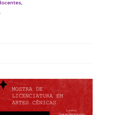
docentes,
s