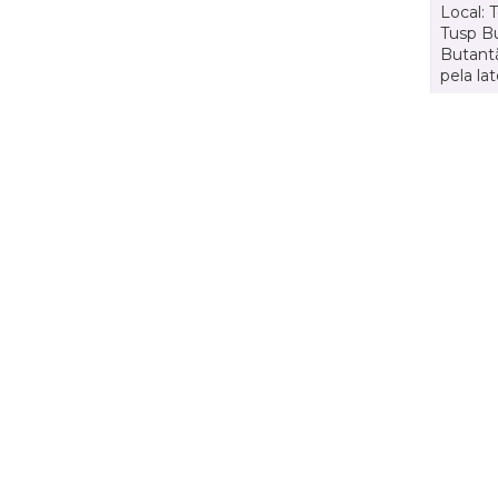
Local: 
Tusp Bu
Butantã
pela lat
AGENDA
ECA
DEPARTAMENTOS
Institucional
Departame
História
Artes Cênicas
Administração
Artes Plásticas
Conselho Consultivo da
Cinema, Rádio e Televisã
Direção
Comunicações e Artes
Corpo docente e