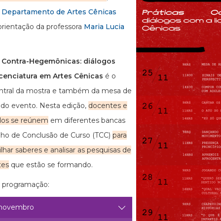
o
Departamento de Artes Cênicas
orientação da professora
Maria Lucia
.
s Contra-Hegemônicas: diálogos
icenciatura em Artes Cênicas
é o
ntral da mostra e também da mesa de
 do evento. Nesta edição,
docentes e
dos se reúnem
em diferentes bancas
lho de Conclusão de Curso (TCC)
para
lhar saberes e analisar as pesquisas de
tes
que estão se formando.
a programação:
 novembro