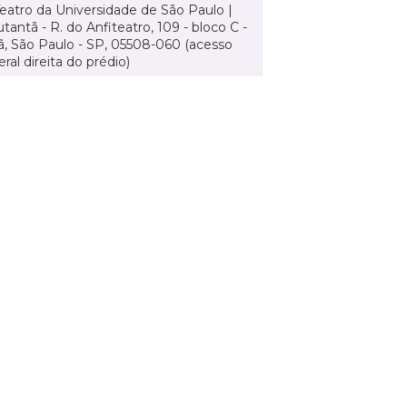
Teatro da Universidade de São Paulo |
tantã - R. do Anfiteatro, 109 - bloco C -
, São Paulo - SP, 05508-060 (acesso
eral direita do prédio)
 DE EVENTOS
CURSOS
PESQUISA
ntos
Ensino
Pesquisa
Graduação
Comissão de Pesquisa
C
E
Pós-Graduação
Programas
C
o
Técnico
Fomento à pesquisa
E
Extensão
Área do aluno
Á