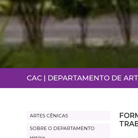
CAC | DEPARTAMENTO DE ART
FOR
ARTES CÊNICAS
Departamento
TRA
Artes
SOBRE O DEPARTAMENTO
Cênicas
História