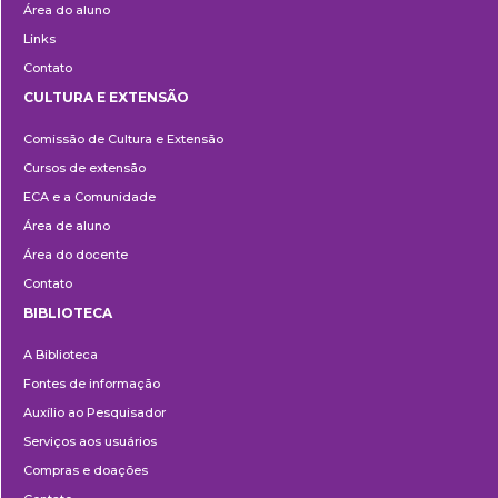
Área do aluno
Links
Contato
CULTURA E EXTENSÃO
Cultura
Comissão de Cultura e Extensão
e
Cursos de extensão
Extensão
ECA e a Comunidade
Área de aluno
Área do docente
Contato
BIBLIOTECA
Biblioteca
A Biblioteca
Fontes de informação
Auxílio ao Pesquisador
Serviços aos usuários
Compras e doações