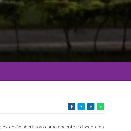
 e extensão abertas ao corpo docente e discente da