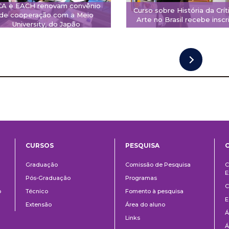
CA e EACH renovam convênio
Curso sobre História da Crít
de cooperação com a Meio
Arte no Brasil recebe inscr
University, do Japão
CURSOS
PESQUISA
ntos
Ensino
Pesquisa
Graduação
Comissão de Pesquisa
C
E
Pós-Graduação
Programas
C
o
Técnico
Fomento à pesquisa
E
Extensão
Área do aluno
Á
Links
Á