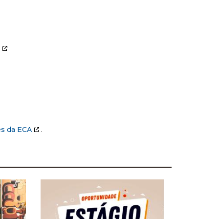
es da ECA
.