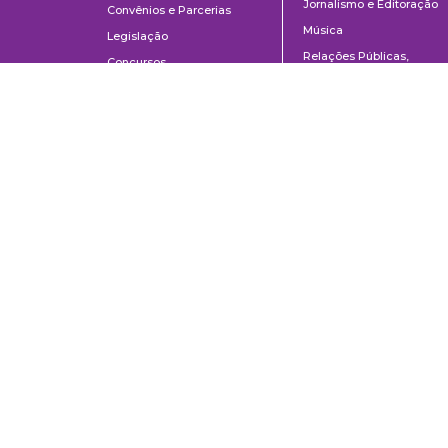
Jornalismo e Editoração
Convênios e Parcerias
Música
Legislação
Relações Públicas,
Concursos
Propaganda e Turismo
Ouvidoria
Escola de Arte Dramática
Escola de Comunicações e Artes da Universidade de São Paulo
Av. Prof. Lúcio Martins Rodrigues, 443 | Cidade Universitária | CEP 0550