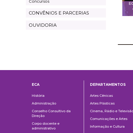
Concursos
E
CONVÊNIOS E PARCERIAS
OUVIDORIA
ECA
DEPARTAMENTOS
Institucional
Departame
História
Artes Cênicas
Administração
Artes Plásticas
Conselho Consultivo da
Cinema, Rádio e Televisã
Direção
Comunicações e Artes
Corpo docente e
Informação e Cultura
administrativo