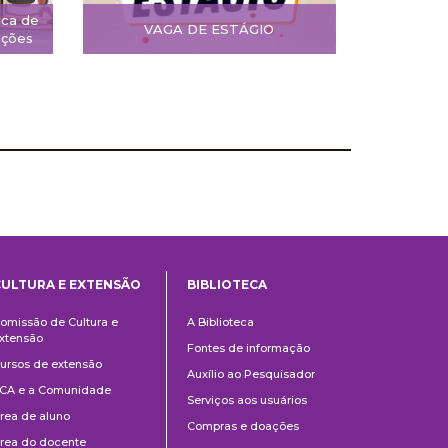
ica de
VAGA DE ESTÁGIO
ições
CULTURA E EXTENSÃO
BIBLIOTECA
Cultura
Biblioteca
omissão de Cultura e
A Biblioteca
e
xtensão
Fontes de informação
Extensão
ursos de extensão
Auxílio ao Pesquisador
CA e a Comunidade
Serviços aos usuários
rea de aluno
Compras e doações
rea do docente