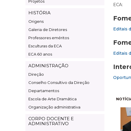
Projetos
ECA:
HISTÓRIA
Fomen
Origens
Editais 
Galeria de Diretores
Professores eméritos
Fome
Esculturas da ECA
Editais 
ECA 60 anos
ADMINISTRAÇÃO
Inter
Direção
Oportuni
Conselho Consultivo da Direção
Departamentos
Pagi
Escola de Arte Dramática
NOTÍCI
Organização administrativa
CORPO DOCENTE E
ADMINISTRATIVO